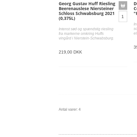
Georg Gustav Huff Riesling
D
Beerenauslese Niersteiner
C
Schloss Schwabsburg 2021
"
(0,375L)
In
s
Intenst sød og spændstig riesling
el
fra markerne omkring Huffs
vingård i Nierstein-Schwabsburg.
3
219,00 DKK
Antal varer: 4