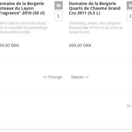
Dornfelder
Melon de Bourgogne
omaine de la Bergerie
Domaine de la Bergerie
oteaux du Layon
Quarts de Chaume Grand
Duras
Mencia
Fragrance" 2010 (50 cl)
Cru 2011 (0,5 L)
Merlot
tenst sød vin lavet med druer,
Overdådig, intens, men alligevel
Molinara
om er angrebet af passerillage
klassisk sød vin fra en af Loires to
ler pourriture noble.
Grand Cru'er.
Montepulciano
Mourvèdre
99,00 DKK
499,00 DKK
Muscat à petits grains
Muscat d'Alexandrie
Müller-Thurgau
<--Forrige
Næste-->
Vi