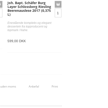
Spätlese
Joh. Bapt. Schäfer Burg
Layer Schlossberg Riesling
Steillage
Beerenauslese 2017 (0,375
L)
Sulfitter, Vin uden
Trockenbeerenauslese
Enestående kompleks og elegant
dessertvin fra topproducent og
Vin de soif
topmark i Nahe.
Ædel råddenskab
599,00 DKK
Økologisk vin
s uden moms
Anbefal
Print