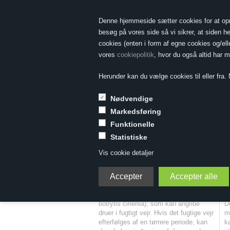
Denne hjemmeside sætter cookies for at opnå 
besøg på vores side så vi sikrer, at siden he
cookies (enten i form af egne cookies og/el
vores
cookiepolitik
, hvor du også altid har 
Herunder kan du vælge cookies til eller fra. N
Nødvendige
Markedsføring
Forside
»
Ordbog
»
Ædel råddenskab
Funktionelle
Statistiske
Ædel råddenskab
Vis cookie detaljer
Ædel råddenskab (fr. 'pourriture noble',
giver en mere koncentreret most, da
ty. 'edelfäule') er en grå svamp (la.
v
botrytis cinerea), som kan angribe
D
druer i fugtigt vejr. Hvis det fugtige vejr
m
efterfølges af en tørrere periode, kan
k