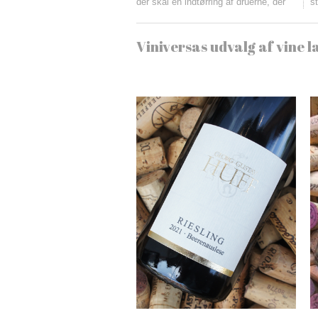
der skal en indtørring af druerne, der
s
Viniversas udvalg af vine l