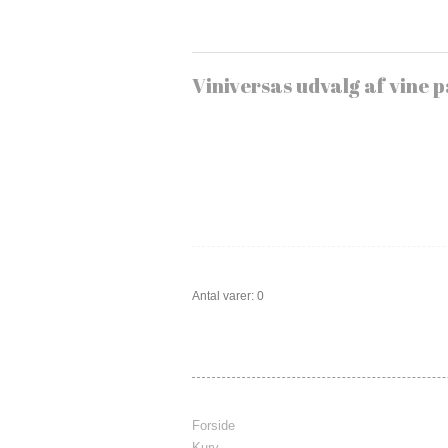
Viniversas udvalg af vine p
Antal varer: 0
Forside
Kurv