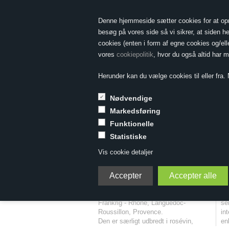
Denne hjemmeside sætter cookies for at opnå 
besøg på vores side så vi sikrer, at siden he
cookies (enten i form af egne cookies og/el
vores
cookiepolitik
, hvor du også altid har 
Herunder kan du vælge cookies til eller fra. N
Nødvendige
Markedsføring
Forside
»
Druesorter
»
Druesorter A-D
»
Cinsault
Funktionelle
Statistiske
Cinsault
Vis cookie detaljer
Cinsault er en aromatisk blå druesort,
me
fr
som primært benyttes i det sydlige
an
kra
Frankrig - Rhône, Languedoc-
se
ell
Roussillon, Provence.
in
Den er særligt udbredt i rosévin,
enkeltdruevin - måske først og