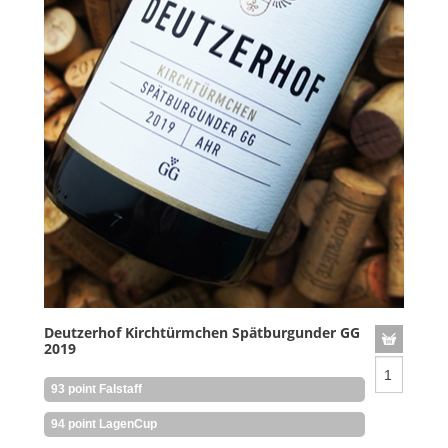
Deutzerhof Kirchtürmchen Spätburgunder GG
2019
93 point Falstaff
94 point LagenCup