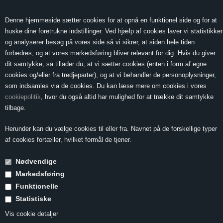
0 Vare(r) -
Vis kurv
0,00
Denne hjemmeside sætter cookies for at opnå en funktionel side og for at
huske dine foretrukne indstillinger. Ved hjælp af cookies laver vi statistikker
og analyserer besøg på vores side så vi sikrer, at siden hele tiden
forbedres, og at vores markedsføring bliver relevant for dig. Hvis du giver
MENU
dit samtykke, så tillader du, at vi sætter cookies (enten i form af egne
cookies og/eller fra tredjeparter), og at vi behandler de personoplysninger,
som indsamles via de cookies. Du kan læse mere om cookies i vores
cookiepolitik
, hvor du også altid har mulighed for at trække dit samtykke
Forside
»
Vin & Mad
»
Vin til mørkt fjerkræ
»
Duebryst m. kirsebærsauce
tilbage.
og pak choy
Herunder kan du vælge cookies til eller fra. Navnet på de forskellige typer
Duebryst m.
af cookies fortæller, hvilket formål de tjener.
kirsebærsauce og
Nødvendige
pak choy
Markedsføring
Funktionelle
Statistiske
2 pers.
Vis cookie detaljer
Tilberedning 1½ time