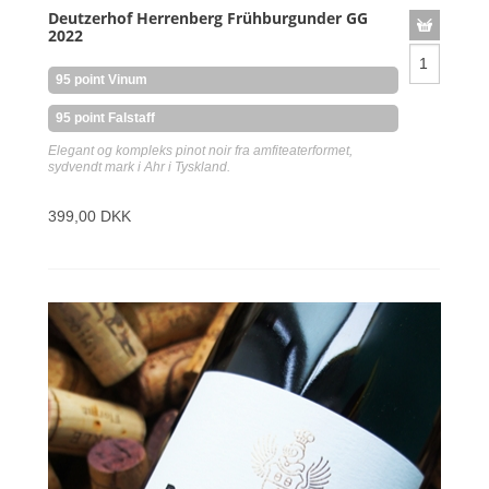
Deutzerhof Herrenberg Frühburgunder GG
2022
95 point Vinum
95 point Falstaff
Elegant og kompleks pinot noir fra amfiteaterformet,
sydvendt mark i Ahr i Tyskland.
399,00 DKK