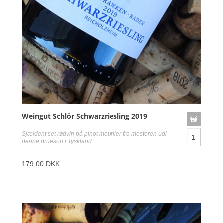
Weingut Schlör Schwarzriesling 2019
Sjældent set rødvin på pinot meunier fra mesteren udi
denne druesort i Tyskland.
179,00 DKK