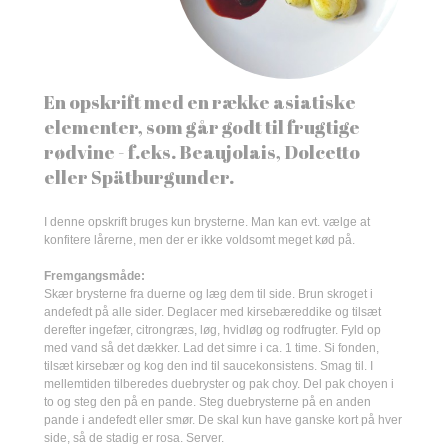
En opskrift med en række asiatiske
elementer, som går godt til frugtige
rødvine - f.eks. Beaujolais, Dolcetto
eller Spätburgunder.
I denne opskrift bruges kun brysterne. Man kan evt. vælge at
konfitere lårerne, men der er ikke voldsomt meget kød på.
Fremgangsmåde:
Skær brysterne fra duerne og læg dem til side. Brun skroget i
andefedt på alle sider. Deglacer med kirsebæreddike og tilsæt
derefter ingefær, citrongræs, løg, hvidløg og rodfrugter. Fyld op
med vand så det dækker. Lad det simre i ca. 1 time. Si fonden,
tilsæt kirsebær og kog den ind til saucekonsistens. Smag til. I
mellemtiden tilberedes duebryster og pak choy. Del pak choyen i
to og steg den på en pande. Steg duebrysterne på en anden
pande i andefedt eller smør. De skal kun have ganske kort på hver
side, så de stadig er rosa. Server.