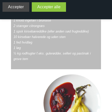
2 skovduer
1 pak choy
1 knold ingefær i brunoise
2 stænger citrongræs
1 spsk kirsebæreddike (eller anden sød frugteddike)
10 kirsebær halverede og uden sten
1 fed hvidløg
1 løg
½ kg rodfrugter f.eks. gulerødder, selleri og pastinak i
grove tern