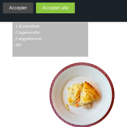
2 gulerødder
1 fennikel
½ chili eller lidt cayennepeber
Skal af 1 citron og saft af ½ citron
1 dl piskefløde
2 bagekartofler
2 æggeblommer
dild