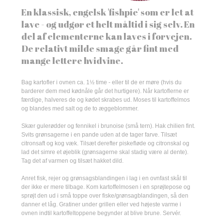
En klassisk, engelsk 'fishpie' som er let at
lave - og udgør et helt måltid i sig selv. En
del af elementerne kan laves i forvejen.
De relativt milde smage går fint med
mange lettere hvidvine.
Bag kartofler i ovnen ca. 1½ time - eller til de er møre (hvis du
barderer dem med kødnåle går det hurtigere). Når kartoflerne er
færdige, halveres de og kødet skrabes ud. Moses til kartoffelmos
og blandes med salt og de to æggeblommer.
Skær gulerødder og fennikel i brunoise (små tern). Hak chilien fint.
Svits grønsagerne i en pande uden at de tager farve. Tilsæt
citronsaft og kog væk. Tilsæt derefter piskefløde og citronskal og
lad det simre et øjeblik (grønsagerne skal stadig være al dente).
Tag det af varmen og tilsæt hakket dild.
Anret fisk, rejer og grønsagsblandingen i lag i en ovnfast skål til
der ikke er mere tilbage. Kom kartoffelmosen i en sprøjtepose og
sprøjt den ud i små toppe over fiske/grønsagblandingen, så den
danner et låg. Gratiner under grillen eller ved højeste varme i
ovnen indtil kartoffeltoppene begynder at blive brune. Servér.