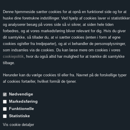
0 Vare(r) -
Vis kurv
0,00
Denne hjemmeside sætter cookies for at opnå en funktionel side og for at
huske dine foretrukne indstillinger. Ved hjælp af cookies laver vi statistikker
og analyserer besøg på vores side så vi sikrer, at siden hele tiden
forbedres, og at vores markedsføring bliver relevant for dig. Hvis du giver
MENU
dit samtykke, så tillader du, at vi sætter cookies (enten i form af egne
cookies og/eller fra tredjeparter), og at vi behandler de personoplysninger,
som indsamles via de cookies. Du kan læse mere om cookies i vores
cookiepolitik
, hvor du også altid har mulighed for at trække dit samtykke
Forside
»
Vin & Mad
»
Vin til fisk
»
Fishpie
tilbage.
Fishpie
Herunder kan du vælge cookies til eller fra. Navnet på de forskellige typer
af cookies fortæller, hvilket formål de tjener.
Nødvendige
2 personer
Markedsføring
Tilberedning 1½ time + 40 minutter
Funktionelle
Statistiske
350 g. fisk - f.eks. ising eller andre fladfisk
Vis cookie detaljer
125 g. rejer