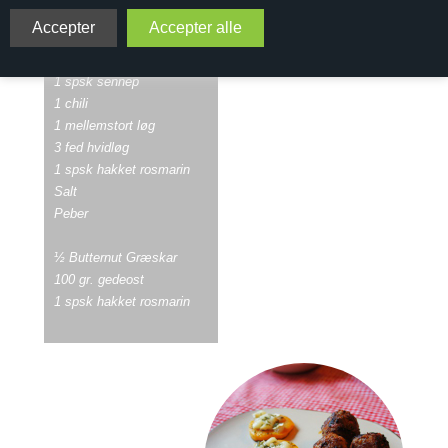
500 gr. hakket kalv og lam
1 æg
1 spsk sennep
1 chili
1 mellemstort løg
3 fed hvidløg
1 spsk hakket rosmarin
Salt
Peber
½ Butternut Græskar
100 gr. gedeost
1 spsk hakket rosmarin