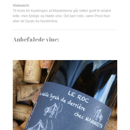
Vinmatch:
Til trods for krydringen af frikadellerne går retten godt til relativt
lette, men fyldige og bløde vine. Det kan f.eks. være Pinot Noir
eller let Syrah fra Nordrhône.
Anbefalede vine: