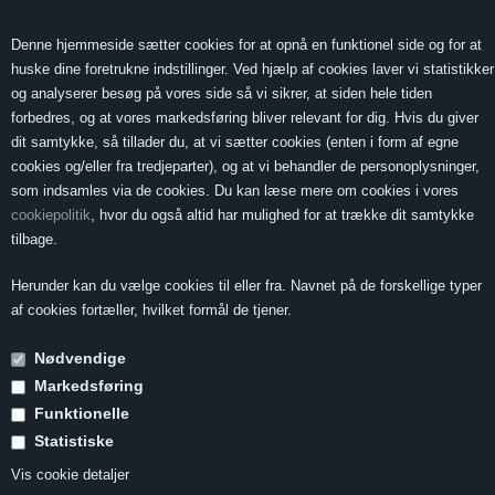
0 Vare(r) -
Vis kurv
0,00
Denne hjemmeside sætter cookies for at opnå en funktionel side og for at
huske dine foretrukne indstillinger. Ved hjælp af cookies laver vi statistikker
og analyserer besøg på vores side så vi sikrer, at siden hele tiden
forbedres, og at vores markedsføring bliver relevant for dig. Hvis du giver
MENU
dit samtykke, så tillader du, at vi sætter cookies (enten i form af egne
cookies og/eller fra tredjeparter), og at vi behandler de personoplysninger,
som indsamles via de cookies. Du kan læse mere om cookies i vores
cookiepolitik
, hvor du også altid har mulighed for at trække dit samtykke
Forside
»
Vin & Mad
»
Vin til lam
»
Lammefrikadeller med græskar og
tilbage.
gedeost
Herunder kan du vælge cookies til eller fra. Navnet på de forskellige typer
Lammefrikadeller
af cookies fortæller, hvilket formål de tjener.
med græskar og
Nødvendige
gedeost
Markedsføring
Funktionelle
Statistiske
2 personer
Vis cookie detaljer
Tilberedning 45 minutter