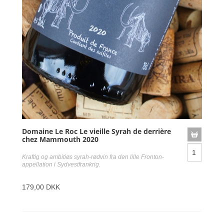
Domaine Le Roc Le vieille Syrah de derrière
chez Mammouth 2020
Kraftig og ambitiøs syrah-rødvin fra den lille Fronton-
appellation i Sydvestfrankrig.
179,00 DKK