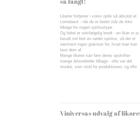
så langt!
Likører fortjener i vores optik så absolut et
comeback - når de er bedst står de ikke
tilbage for nogen spiritustype.
Og feltet er selvfølgelig bredt - en likør er jo
basalt set blot en sødet spiritus, så der er
nærmest ingen grænser for, hvad man kan
lave dem af.
Mange likører kan føre deres opskrifter
mange århundreder tilbage - ofte var det
munke, som stod for produktionen, og ofte
Viniversas udvalg af likøre