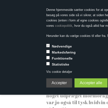
Denne hjemmeside sætter cookies for at opnå 
besøg på vores side så vi sikrer, at siden he
cookies (enten i form af egne cookies og/el
vores
cookiepolitik
, hvor du også altid har 
Herunder kan du vælge cookies til eller fra. N
Nødvendige
Markedsføring
Forside
»
Likør
Funktionelle
Statistiske
Likør
Vis cookie detaljer
Likører er absolut utrendy 
noget udpræget mormoragt
var jo også til tysk hvidvin