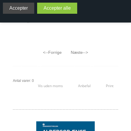
Viniversas udvalg af vine på Müller-
Thurgau:
<--Forrige
Næste-->
Antal varer: 0
Vis uden moms
Anbefal
Print