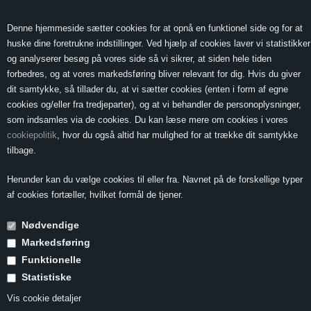
0 Vare(r) -
Vis kurv
0,00
Denne hjemmeside sætter cookies for at opnå en funktionel side og for at
huske dine foretrukne indstillinger. Ved hjælp af cookies laver vi statistikker
og analyserer besøg på vores side så vi sikrer, at siden hele tiden
forbedres, og at vores markedsføring bliver relevant for dig. Hvis du giver
MENU
dit samtykke, så tillader du, at vi sætter cookies (enten i form af egne
cookies og/eller fra tredjeparter), og at vi behandler de personoplysninger,
som indsamles via de cookies. Du kan læse mere om cookies i vores
cookiepolitik
, hvor du også altid har mulighed for at trække dit samtykke
Forside
»
Druesorter
»
Druesorter E-M
»
Müller-Thurgau
tilbage.
Müller-Thurgau
Herunder kan du vælge cookies til eller fra. Navnet på de forskellige typer
af cookies fortæller, hvilket formål de tjener.
Nødvendige
Synonymer
Rivaner
Markedsføring
Udbredelse
Tyskland, Østrig, Italien, Schweiz,
Funktionelle
Ungarn, Slovenien, Slovakiet, Tjekkiet
Vigtigste områder
Franken, Rheinhessen
Statistiske
Karakteristika
Aromatisk, blomstret duft og moderat syre
Vis cookie detaljer