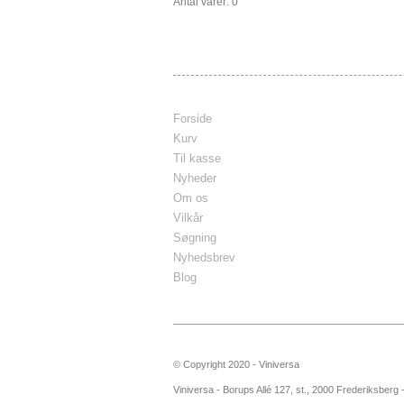
Antal varer: 0
Forside
Kurv
Til kasse
Nyheder
Om os
Vilkår
Søgning
Nyhedsbrev
Blog
© Copyright 2020 - Viniversa
Viniversa - Borups Allé 127, st., 2000 Frederiksberg 