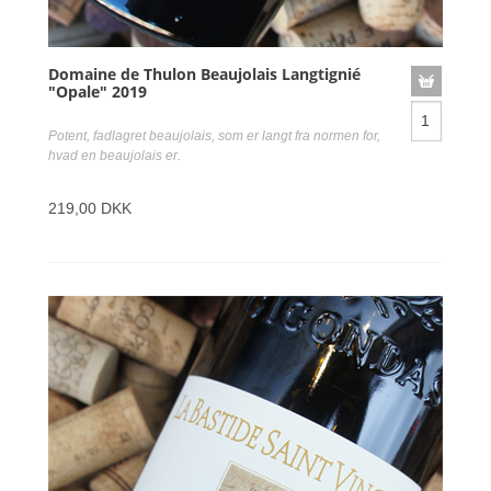
Domaine de Thulon Beaujolais Langtignié
"Opale" 2019
Potent, fadlagret beaujolais, som er langt fra normen for,
hvad en beaujolais er.
219,00 DKK