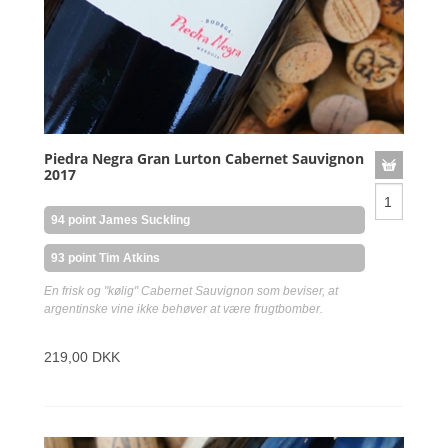
Piedra Negra Gran Lurton Cabernet Sauvignon
2017
94 point James Suckling
93 point Tim Atkins
En frisk og "kølig" Cabernet Sauvignon som beviser, at
argentinske vine ikke behøver at være frugtbomber.
219,00 DKK