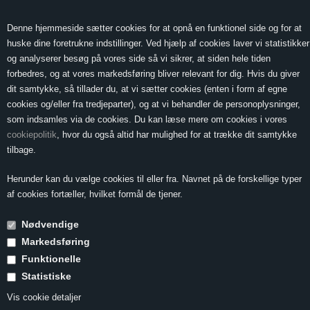
0 Vare(r) -
Vis kurv
0,00
Denne hjemmeside sætter cookies for at opnå en funktionel side og for at
huske dine foretrukne indstillinger. Ved hjælp af cookies laver vi statistikker
og analyserer besøg på vores side så vi sikrer, at siden hele tiden
forbedres, og at vores markedsføring bliver relevant for dig. Hvis du giver
MENU
dit samtykke, så tillader du, at vi sætter cookies (enten i form af egne
cookies og/eller fra tredjeparter), og at vi behandler de personoplysninger,
som indsamles via de cookies. Du kan læse mere om cookies i vores
cookiepolitik
, hvor du også altid har mulighed for at trække dit samtykke
Rødvin
tilbage.
Herunder kan du vælge cookies til eller fra. Navnet på de forskellige typer
Rødvin med lavt indhold af garvesyre
af cookies fortæller, hvilket formål de tjener.
Nødvendige
Markedsføring
Funktionelle
Statistiske
Vis cookie detaljer