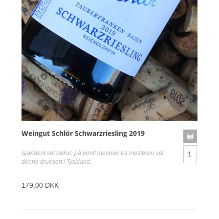
Weingut Schlör Schwarzriesling 2019
Sjældent set rødvin på pinot meunier fra mesteren udi
denne druesort i Tyskland.
179,00 DKK