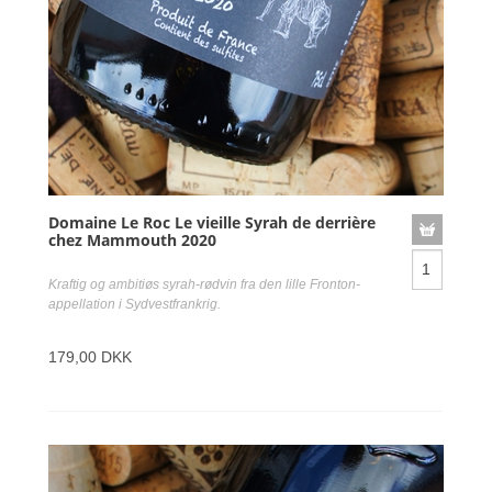
Domaine Le Roc Le vieille Syrah de derrière
chez Mammouth 2020
Kraftig og ambitiøs syrah-rødvin fra den lille Fronton-
appellation i Sydvestfrankrig.
179,00 DKK