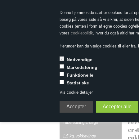
Denne hjemmeside sætter cookies for at opnå 
besøg på vores side så vi sikrer, at siden he
cookies (enten i form af egne cookies og/el
vores
cookiepolitik
, hvor du også altid har 
Herunder kan du vælge cookies til eller fra. N
Nødvendige
Markedsføring
Forside
»
Vin & Mad
»
Vin til fisk
»
Rokkevingesylte
Funktionelle
Statistiske
Rokkevingesylte
Vis cookie detaljer
En 
4 personer
Pers
Tilberedning 1 døgn
ers
rok
1,5 kg. rokkevinge