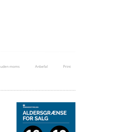
Spätlese
Steillage
Sulfitter, Vin uden
Trockenbeerenauslese
Vin de soif
Ædel råddenskab
Økologisk vin
s uden moms
Anbefal
Print