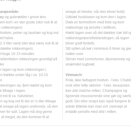
Sydvestfrankrig
Pfalz
Touraine
Sydrhône
Obermosel
Caladoc
Gewürztraminer
Piedirosso
Sémillon
Vin til oste
Selleriremoula
Hvide asparges
Lyssej med pær
Timianpølse m.
Lammeskank me
Kalvecuvette 
Kalvehjerte me
Blandet ostebr
Rheingau
Carignan
Grenache
Pinot Blanc
Silvaner
Vin til desserter og bagværk
Stenbiderrogn m
Jordskoksuppe m
Makrelceviche 
Lammetagine
Marvben med g
Kyllingehjerte
Friteret camem
Affogato
gangsmåde:
smage af mindre, når den bliver kold).
øg og gulerødder i grove tern.
Udblød husblasen og kom den i lagen.
Rheinhessen
Carménère
Grenache Blanc
Pinot Gris
Spätburgunder
Søpindsvin med
Kartoffelgratin (
Makrel m. grill
Nyretapper (on
Kyllingeleverpa
Gorgonzola med 
Champagnesaba
em kort i en stor gryde (stor nok til at
Dæk en terrineform med folie og kom
Saar
Cataratto
Grenache Gris
Pinot Madeleine
Sumoll
Østers naturel
Melonsuppe me
Meunierestegt 
Osso Buco
Kyllingeleversal
Mont d'Or med 
Citronsoufflé
 rokkevingen).
rokkevinge og persille i skiftevis.
 hvidvin, peber og laurbær og kog ind
Hæld lagen over så det dækker (rør lidt op
Chardonnay
Grillo
Pinot Meunier
Syrah
Risotto m. courg
Rimmet torsk m
Peberbøf med c
Lammeleverke
Roquefort med 
Clafoutis med 
 det halve.
rokkevinge/persilleblandingen, så lagen
2-3 liter vand (det skal være nok til at
bliver godt fordelt).
Chasselas
Huxelrebe
Pinot Noir
Tannat
Salade nicoise
Rokkevingesyl
Tatar
Salat med confi
Rød løber med
Crepes Suzette
 dække rokkevingen).
Stil sylten på køl i minimum 6 timer og ge
Chenin Blanc
Kerner
Portugieser
Tempranillo
Salat med grap
Røræg med røge
Spundekäs
Græskartærte
t koge 10-15 minutter.
natten over.
 mellemtiden rokkevingen grundigt på
Sérver med cornichoner, dijonsennep og
Cinsault
Inzolia
Poulsard
Timorasso
Salat med poch
Rødmulle med 
Hindbærtrifli
der.
smørristet rugbrød.
or lagen og kom rokkevingen i.
Colombard
Lagrein
Prieto Picudo
Torrontés
Svamperisotto
Sandart med sk
Kransekage
n trække under låg i ca. 10-15
Vinmatch:
Cornalin
Loureiro
Rieslaner
Trebbiano
Valnøddevelout
Sandart med sp
Madeleinekage
er.
Frisk, ikke fadlagret hvidvin - f.eks. Chabli
kkevingen op, fjern kødet og kom
rosé eller lette rødvine - f.eks. beaujolais 
Cortese
Macabeo
Riesling
Treixadura
Torsk med røge
Risalamande m.
 tilbage i lagen.
kan alle matche retten. Champagne og
t ind til ca. halvdelen.
lignende mousserende vine gør sig særli
Corvina
Malbec
Romorantin
Verdejo
Tunmousse
n og kog ind til der er ½ liter tilbage
godt. Gin eller snaps kan også fungere til 
Corvinone
Marsanne
Rondinella
Verdicchio
at smage på lagen undervejs, så den
sidste tilfælde kan man evt. overveje at
liver for salt. Lagen må dog gerne
erstatte persille med dild i retten.
Dolcetto
Marselan
Roussanne
Vermentino
af meget, da den kommer til at
Croatina
Mauzac
Ruché
Viognier