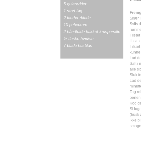
5 gulerødder
1 stort løg
Frem
2 laurbærblade
Skær l
Svits d
10 peberkorn
rumme
2 håndfulde hakket kruspersille
Tilsæt
½ flaske hvidvin
til ca.
7 blade husblas
Tilsæt 
kunne
Lad de
Salt i
alle si
Sluk f
Lad de
minutt
Tag ro
benene
Kog de
Si lage
(husk 
ikke b
smage 