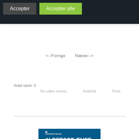
Viniversas udvalg af vine på
Rondinella:
<--Forrige
Næste-->
Antal varer: 0
Vis uden moms
Anbefal
Print