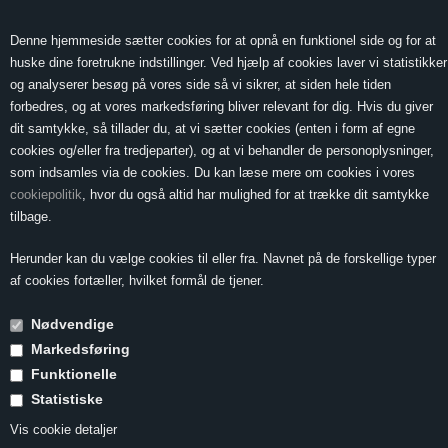
0 Vare(r) -
Vis kurv
0,00
Denne hjemmeside sætter cookies for at opnå en funktionel side og for at
huske dine foretrukne indstillinger. Ved hjælp af cookies laver vi statistikker
og analyserer besøg på vores side så vi sikrer, at siden hele tiden
forbedres, og at vores markedsføring bliver relevant for dig. Hvis du giver
MENU
dit samtykke, så tillader du, at vi sætter cookies (enten i form af egne
cookies og/eller fra tredjeparter), og at vi behandler de personoplysninger,
som indsamles via de cookies. Du kan læse mere om cookies i vores
cookiepolitik
, hvor du også altid har mulighed for at trække dit samtykke
Forside
»
Druesorter
»
Druesorter N-R
»
Rondinella
tilbage.
Rondinella
Herunder kan du vælge cookies til eller fra. Navnet på de forskellige typer
af cookies fortæller, hvilket formål de tjener.
Nødvendige
Synonymer
Ingen udbredte
Markedsføring
Udbredelse
Veneto
Funktionelle
Vigtigste områder
Valpolicella, Bardolino
Karakteristika
Aromatisk og frugtig; giver lette vine med
Statistiske
mindre den laves på
appassimento
-metoden
Vis cookie detaljer