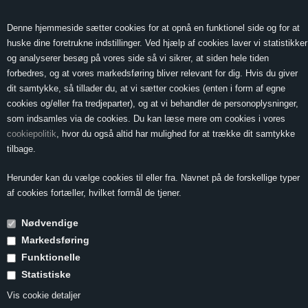
0 Vare(r) -
Vis kurv
0,00
Denne hjemmeside sætter cookies for at opnå en funktionel side og for at
huske dine foretrukne indstillinger. Ved hjælp af cookies laver vi statistikker
og analyserer besøg på vores side så vi sikrer, at siden hele tiden
forbedres, og at vores markedsføring bliver relevant for dig. Hvis du giver
MENU
dit samtykke, så tillader du, at vi sætter cookies (enten i form af egne
cookies og/eller fra tredjeparter), og at vi behandler de personoplysninger,
som indsamles via de cookies. Du kan læse mere om cookies i vores
cookiepolitik
, hvor du også altid har mulighed for at trække dit samtykke
Forside
»
Smagninger m.m.
tilbage.
Smagninger m.m.
Herunder kan du vælge cookies til eller fra. Navnet på de forskellige typer
af cookies fortæller, hvilket formål de tjener.
Nødvendige
Markedsføring
Funktionelle
Statistiske
<--Forrige
Næste-->
Vis cookie detaljer