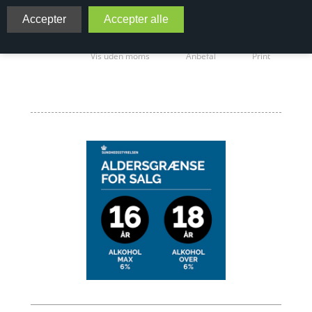
Antal varer: 0
Vis uden moms
Anbefal
Print