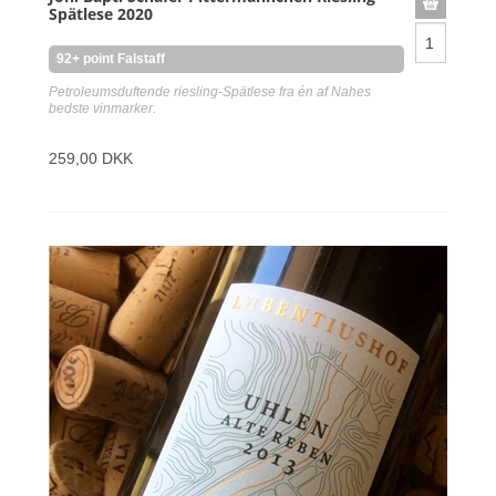
Spätlese 2020
92+ point Falstaff
Petroleumsduftende riesling-Spätlese fra én af Nahes
bedste vinmarker.
259,00 DKK