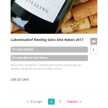
Lubentiushof Riesling Gäns Alte Reben 2017
93 point Galloni
93 point Mosel Fine Wines
Mineralsk, kompleks, næsten-tør hvidvin med præg af
fersken og grape fra det nordlige Mosel.
299,00 DKK
<--Forrige
1
2
Næste-->