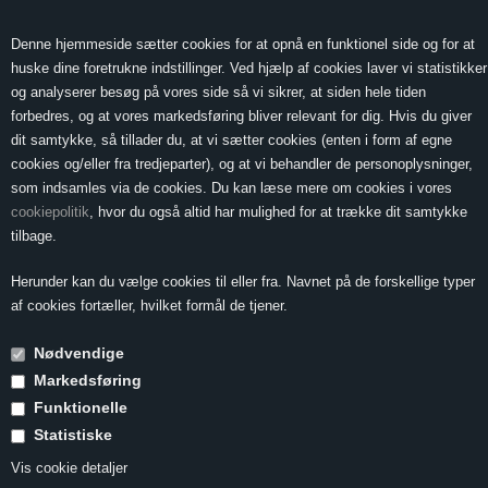
0 Vare(r) -
Vis kurv
0,00
Denne hjemmeside sætter cookies for at opnå en funktionel side og for at
huske dine foretrukne indstillinger. Ved hjælp af cookies laver vi statistikker
og analyserer besøg på vores side så vi sikrer, at siden hele tiden
forbedres, og at vores markedsføring bliver relevant for dig. Hvis du giver
MENU
dit samtykke, så tillader du, at vi sætter cookies (enten i form af egne
cookies og/eller fra tredjeparter), og at vi behandler de personoplysninger,
som indsamles via de cookies. Du kan læse mere om cookies i vores
cookiepolitik
, hvor du også altid har mulighed for at trække dit samtykke
Forside
»
Ordbog
»
Steillage
tilbage.
Steillage
Herunder kan du vælge cookies til eller fra. Navnet på de forskellige typer
af cookies fortæller, hvilket formål de tjener.
Nødvendige
Steillage er den tyske betegnelse for en stejl vinmark.
Der findes selvfølgelig også stejle vinmarker andre steder i
Markedsføring
verden (f.eks. i det Nordlige Rhône, Wachau i Østrig eller i
Funktionelle
Douro-dalen), men Tyskland er - mig bekendt - det eneste
Statistiske
land, der har reguleret betydningen af ordet.
I Tyskland er en 'Steillage' en vinmark med minimum 30%
Vis cookie detaljer
hældning.