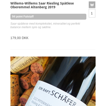
Willems-Willems Saar Riesling Spätlese
Oberemmel Altenberg 2019
94 point Falstaff
Saar-spätlese med kompleksitet, mineralitet og perfekt
balance mellem syre og sødme.
179,00 DKK