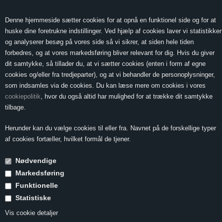
0 Vare(r) -
Vis kurv
0,00
Denne hjemmeside sætter cookies for at opnå en funktionel side og for at
huske dine foretrukne indstillinger. Ved hjælp af cookies laver vi statistikker
og analyserer besøg på vores side så vi sikrer, at siden hele tiden
forbedres, og at vores markedsføring bliver relevant for dig. Hvis du giver
MENU
dit samtykke, så tillader du, at vi sætter cookies (enten i form af egne
cookies og/eller fra tredjeparter), og at vi behandler de personoplysninger,
som indsamles via de cookies. Du kan læse mere om cookies i vores
cookiepolitik
, hvor du også altid har mulighed for at trække dit samtykke
Forside
»
Vin & Mad
»
Vin til indmad
»
Kyllingeleverpaté
tilbage.
Kyllingeleverpaté
Herunder kan du vælge cookies til eller fra. Navnet på de forskellige typer
af cookies fortæller, hvilket formål de tjener.
Nødvendige
4-6 personer
Markedsføring
Tilberedning 1 døgn
Funktionelle
Statistiske
500 gr. kyllingelever
Vis cookie detaljer
1 fed hvidløg