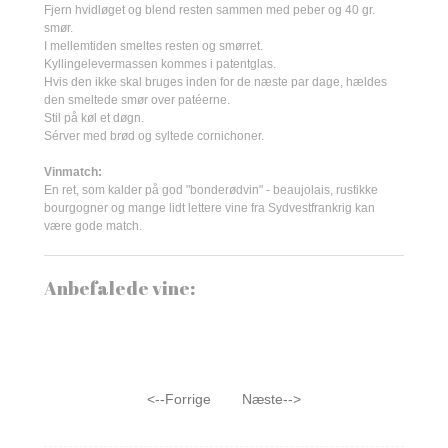
Fjern hvidløget og blend resten sammen med peber og 40 gr.
smør.
I mellemtiden smeltes resten og smørret.
Kyllingelevermassen kommes i patentglas.
Hvis den ikke skal bruges inden for de næste par dage, hældes
den smeltede smør over patéerne.
Stil på køl et døgn.
Sérver med brød og syltede cornichoner.
Vinmatch:
En ret, som kalder på god "bonderødvin" - beaujolais, rustikke
bourgogner og mange lidt lettere vine fra Sydvestfrankrig kan
være gode match.
Anbefalede vine:
<--Forrige
Næste-->