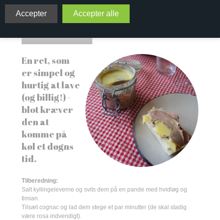
60 gr. smør
1 stort skvæt cognac
1 spsk timian
En ret, som
er simpel og
hurtig at lave
(og billig!) -
blot kræver
den at
komme på
køl et døgns
tid.
Tilberedning:
Salt kyllingeleverne og svits dem på en pande med hvidløg og
timian.
Tilsæt cognac og lad dem stege et par minutter (de skal stadig
være rosa indvendigt).