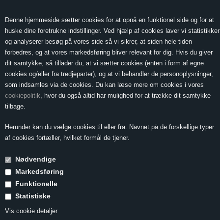
0 Vare(r) -
Vis kurv
0,00
Denne hjemmeside sætter cookies for at opnå en funktionel side og for at
huske dine foretrukne indstillinger. Ved hjælp af cookies laver vi statistikker
og analyserer besøg på vores side så vi sikrer, at siden hele tiden
forbedres, og at vores markedsføring bliver relevant for dig. Hvis du giver
MENU
dit samtykke, så tillader du, at vi sætter cookies (enten i form af egne
cookies og/eller fra tredjeparter), og at vi behandler de personoplysninger,
som indsamles via de cookies. Du kan læse mere om cookies i vores
cookiepolitik
, hvor du også altid har mulighed for at trække dit samtykke
Forside
»
Vin & Mad
»
Vin til fisk
»
Kulmule med østerssauce og agurker a
tilbage.
la creme
Herunder kan du vælge cookies til eller fra. Navnet på de forskellige typer
Kulmule med
af cookies fortæller, hvilket formål de tjener.
østerssauce og
Nødvendige
agurker a la
Markedsføring
Funktionelle
creme
Statistiske
Vis cookie detaljer