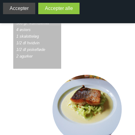
2 personer
Tilberedning 45 minutter
300 gr. kulmulefilet
4 østers
1 skalotteløg
1/2 dl hvidvin
1/2 dl piskefløde
2 agurker