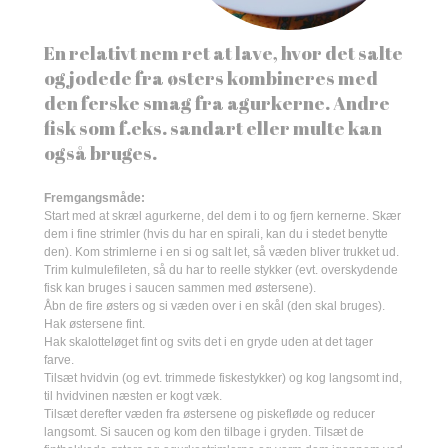
En relativt nem ret at lave, hvor det salte
og jodede fra østers kombineres med
den ferske smag fra agurkerne. Andre
fisk som f.eks. sandart eller multe kan
også bruges.
Fremgangsmåde:
Start med at skræl agurkerne, del dem i to og fjern kernerne. Skær
dem i fine strimler (hvis du har en spirali, kan du i stedet benytte
den). Kom strimlerne i en si og salt let, så væden bliver trukket ud.
Trim kulmulefileten, så du har to reelle stykker (evt. overskydende
fisk kan bruges i saucen sammen med østersene).
Åbn de fire østers og si væden over i en skål (den skal bruges).
Hak østersene fint.
Hak skalotteløget fint og svits det i en gryde uden at det tager
farve.
Tilsæt hvidvin (og evt. trimmede fiskestykker) og kog langsomt ind,
til hvidvinen næsten er kogt væk.
Tilsæt derefter væden fra østersene og piskefløde og reducer
langsomt. Si saucen og kom den tilbage i gryden. Tilsæt de