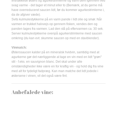
finthakkede østers og agurkestrimlerne og varm dem igennem ved
svag varme - det tager et minut eller to (Bemærk, at du gerne må
have overreduceret saucen lidt, før du kommer agurkestrimlerne i,
da de afgiver væde).
Svits kulmulestykkerne på en varm pande i lidt olie og smør. Når
varmen er trukket halvvejs op gennem fisken, vendes den og
panden tages fra varmen. Lad den stå på eftervarmen ca. 30 sek.
Server kulmulestykkerne ovenpå agurkerstrimlerne med saucen
omkring (du kan evt. skumme saucen op med en stavblender).
Vinmatch:
Østerssaucen kalder på en mineralsk hvidvin, samtidig med at
agurkerne gør det nærliggende at tage en vin med en lidt "grøn"
stil - f.eks. en sauvignon blanc. Det skal under alle
omstændigheder ikke være en for kraftig vin - og hold dig fra vine
med alt for tydeligt fadpræg. Kan man matche det lidt jodede i
østersene i vinen, vil det også være fint.
Anbefalede vine: