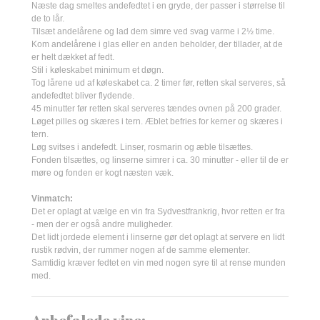
Næste dag smeltes andefedtet i en gryde, der passer i størrelse til
de to lår.
Tilsæt andelårene og lad dem simre ved svag varme i 2½ time.
Kom andelårene i glas eller en anden beholder, der tillader, at de
er helt dækket af fedt.
Stil i køleskabet minimum et døgn.
Tog lårene ud af køleskabet ca. 2 timer før, retten skal serveres, så
andefedtet bliver flydende.
45 minutter før retten skal serveres tændes ovnen på 200 grader.
Løget pilles og skæres i tern. Æblet befries for kerner og skæres i
tern.
Løg svitses i andefedt. Linser, rosmarin og æble tilsættes.
Fonden tilsættes, og linserne simrer i ca. 30 minutter - eller til de er
møre og fonden er kogt næsten væk.
Vinmatch:
Det er oplagt at vælge en vin fra Sydvestfrankrig, hvor retten er fra
- men der er også andre muligheder.
Det lidt jordede element i linserne gør det oplagt at servere en lidt
rustik rødvin, der rummer nogen af de samme elementer.
Samtidig kræver fedtet en vin med nogen syre til at rense munden
med.