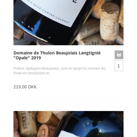
Domaine de Thulon Beaujolais Langtignié
"Opale" 2019
Potent, fadlagret beaujolais, som er langt fra normen for,
hvad en beaujolais er.
219,00 DKK