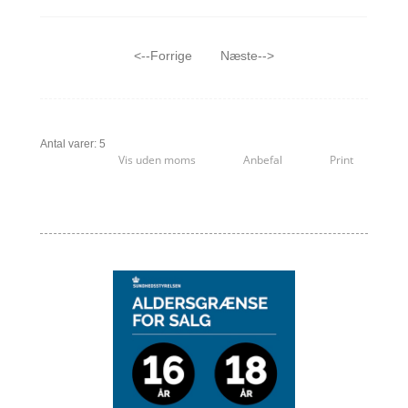
<--Forrige
Næste-->
Antal varer: 5
Vis uden moms
Anbefal
Print