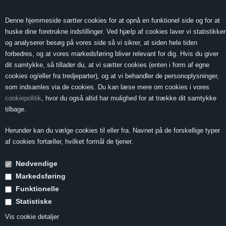
0 Vare(r) -
Vis kurv
0,00
Denne hjemmeside sætter cookies for at opnå en funktionel side og for at
huske dine foretrukne indstillinger. Ved hjælp af cookies laver vi statistikker
og analyserer besøg på vores side så vi sikrer, at siden hele tiden
forbedres, og at vores markedsføring bliver relevant for dig. Hvis du giver
MENU
dit samtykke, så tillader du, at vi sætter cookies (enten i form af egne
cookies og/eller fra tredjeparter), og at vi behandler de personoplysninger,
som indsamles via de cookies. Du kan læse mere om cookies i vores
cookiepolitik
, hvor du også altid har mulighed for at trække dit samtykke
Forside
»
Vin & Mad
»
Vin til mørkt fjerkræ
»
Confiterede andelår med
tilbage.
grønne linser
Herunder kan du vælge cookies til eller fra. Navnet på de forskellige typer
Confiterede
af cookies fortæller, hvilket formål de tjener.
andelår med
Nødvendige
grønne linser
Markedsføring
Funktionelle
Statistiske
2 personer
Vis cookie detaljer
Tilberedning 30 døgn/45 minutter