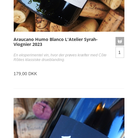
Araucano Humo Blanco L'Atelier Syrah-
Viognier 2023
En eksperimentel vin, hvor der prøves kræfter med Côte
Rôties klassiske drueblanding.
179,00 DKK