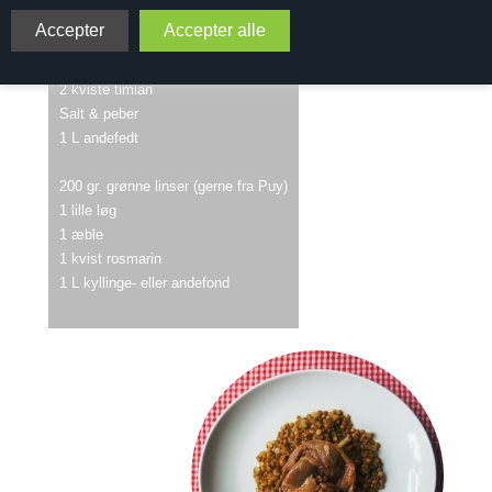
2 andelår
2 fed hvidløg
2 kviste timian
Salt & peber
1 L andefedt
200 gr. grønne linser (gerne fra Puy)
1 lille løg
1 æble
1 kvist rosmarin
1 L kyllinge- eller andefond