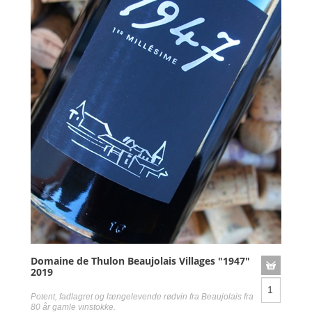
Domaine de Thulon Beaujolais Villages "1947"
2019
Potent, fadlagret og længelevende rødvin fra Beaujolais fra
80 år gamle vinstokke.