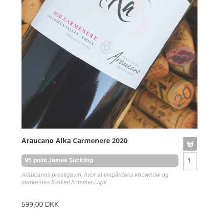
Araucano Alka Carmenere 2020
95 point James Suckling
Araucanos prestigevin, hvor al vingårdens knowhow og
markernes kvalitet kommer i spil.
599,00 DKK