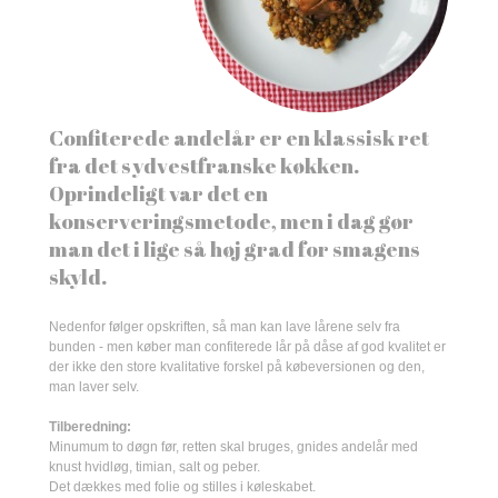
Confiterede andelår er en klassisk ret
fra det sydvestfranske køkken.
Oprindeligt var det en
konserveringsmetode, men i dag gør
man det i lige så høj grad for smagens
skyld.
Nedenfor følger opskriften, så man kan lave lårene selv fra
bunden - men køber man confiterede lår på dåse af god kvalitet er
der ikke den store kvalitative forskel på købeversionen og den,
man laver selv.
Tilberedning:
Minumum to døgn før, retten skal bruges, gnides andelår med
knust hvidløg, timian, salt og peber.
Det dækkes med folie og stilles i køleskabet.