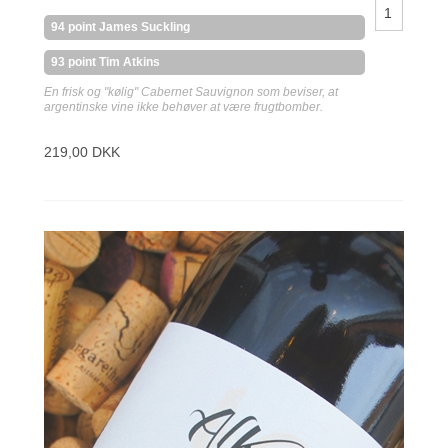
94 point James Suckling
93 point Tim Atkins
En frisk og "kølig" Cabernet Sauvignon som beviser, at
argentinske vine ikke behøver at være frugtbomber.
219,00 DKK