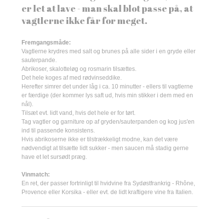
er let at lave - man skal blot passe på, at
vagtlerne ikke får for meget.
Fremgangsmåde:
Vagtlerne krydres med salt og brunes på alle sider i en gryde eller
sauterpande.
Abrikoser, skalotteløg og rosmarin tilsættes.
Det hele koges af med rødvinseddike.
Herefter simrer det under låg i ca. 10 minutter - ellers til vagtlerne
er færdige (der kommer lys saft ud, hvis min stikker i dem med en
nål).
Tilsæt evt. lidt vand, hvis det hele er for tørt.
Tag vagtler og garniture op af gryden/sauterpanden og kog jus'en
ind til passende konsistens.
Hvis abrikoserne ikke er tilstrækkeligt modne, kan det være
nødvendigt at tilsætte lidt sukker - men saucen må stadig gerne
have et let sursødt præg.
Vinmatch:
En ret, der passer fortrinligt til hvidvine fra Sydøstfrankrig - Rhône,
Provence eller Korsika - eller evt. de lidt kraftigere vine fra Italien.