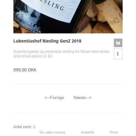
Lubentiushof Riesling GenZ 2018
Superkompleks og mineralsk riesling fra Mosel med ekstra
lang tid på gæren (2 år).
399,00 DKK
<--Forrige
Næste-->
Antal varer: 1
Vis uden moms
Anbefal
Print