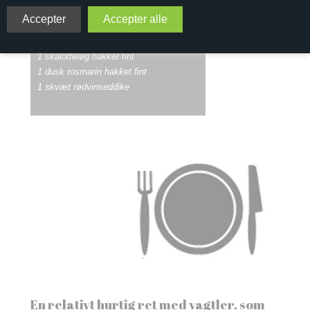
2 vagtler uden hoveder og indmad
4 abrikoser delt i halve
1 skalotteløg hakket fint
1 dusk rosmarin hakket fint
1 skvæt rødvinseddike
En relativt hurtig ret med vagtler, som