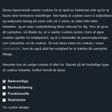
0 Vare(r) -
Vis kurv
0,00
Denne hjemmeside sætter cookies for at opnå en funktionel side og for at
huske dine foretrukne indstillinger. Ved hjælp af cookies laver vi statistikker
og analyserer besøg på vores side så vi sikrer, at siden hele tiden
forbedres, og at vores markedsføring bliver relevant for dig. Hvis du giver
MENU
dit samtykke, så tillader du, at vi sætter cookies (enten i form af egne
cookies og/eller fra tredjeparter), og at vi behandler de personoplysninger,
som indsamles via de cookies. Du kan læse mere om cookies i vores
cookiepolitik
, hvor du også altid har mulighed for at trække dit samtykke
Forside
»
Vin & Mad
»
Vin til lyst fjerkræ, kanin og frøer
»
Vagtler med
tilbage.
abrikoser og rosmarin
Herunder kan du vælge cookies til eller fra. Navnet på de forskellige typer
Vagtler med
af cookies fortæller, hvilket formål de tjener.
abrikoser og
Nødvendige
rosmarin
Markedsføring
Funktionelle
Statistiske
2 pers. til forret - eller til en lille hovedret
Vis cookie detaljer
Tilberedning 35 minutter