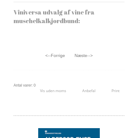
Viniversa udvalg af vine fra
muschelkalkjordbund:
<--Forrige
Næste-->
Antal varer: 0
Vis uden moms
Anbefal
Print