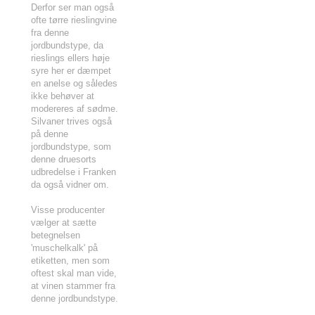
Derfor ser man også
ofte tørre rieslingvine
fra denne
jordbundstype, da
rieslings ellers høje
syre her er dæmpet
en anelse og således
ikke behøver at
modereres af sødme.
Silvaner trives også
på denne
jordbundstype, som
denne druesorts
udbredelse i Franken
da også vidner om.
Visse producenter
vælger at sætte
betegnelsen
'muschelkalk' på
etiketten, men som
oftest skal man vide,
at vinen stammer fra
denne jordbundstype.