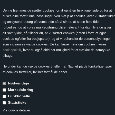
0 Vare(r) -
Vis kurv
0,00
Denne hjemmeside sætter cookies for at opnå en funktionel side og for at
huske dine foretrukne indstillinger. Ved hjælp af cookies laver vi statistikker
og analyserer besøg på vores side så vi sikrer, at siden hele tiden
forbedres, og at vores markedsføring bliver relevant for dig. Hvis du giver
MENU
dit samtykke, så tillader du, at vi sætter cookies (enten i form af egne
cookies og/eller fra tredjeparter), og at vi behandler de personoplysninger,
som indsamles via de cookies. Du kan læse mere om cookies i vores
cookiepolitik
, hvor du også altid har mulighed for at trække dit samtykke
Forside
»
Ordbog
»
Muschelkalk
tilbage.
Muschelkalk
Herunder kan du vælge cookies til eller fra. Navnet på de forskellige typer
af cookies fortæller, hvilket formål de tjener.
Nødvendige
Muschelkalk er en
jordbundstype, som
Markedsføring
består af fossilholdig
Funktionelle
kalksten.
Statistiske
Den er udbredt i
central- og vesteuropa
Vis cookie detaljer
og kendes i