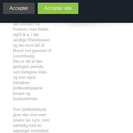
vinsammenhæng
primært fra Tyskland
og til dels Alsace.
I Tyskland kendes
den primært fra
Franken, men findes
også bl.a. i det
nordlige Rheinhessen
og den øvre del af
Mosel ved grænsen til
Luxembourg.
Den er del af den
geologisk periode,
som betegnes trias -
og som også
inkluderer
jordbundstyperne
keuper og
buntsandstein.
Som jordbundstype
giver den vine med
relativt lav syre, men
samtidig med en
udpræget mineralitet.