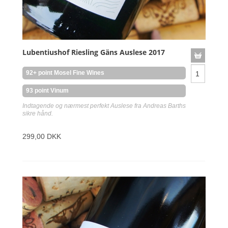
Lubentiushof Riesling Gäns Auslese 2017
92+ point Mosel Fine Wines
93 point Vinum
Indtagende og nærmest perfekt Auslese fra Andreas Barths
sikre hånd.
299,00 DKK