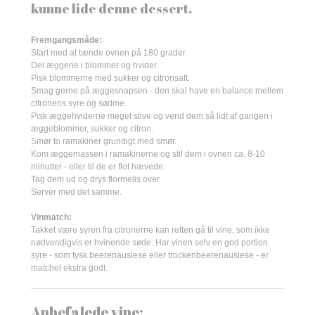
kunne lide denne dessert.
Fremgangsmåde:
Start med at tænde ovnen på 180 grader.
Del æggene i blommer og hvider.
Pisk blommerne med sukker og citronsaft.
Smag gerne på æggesnapsen - den skal have en balance mellem
citronens syre og sødme.
Pisk æggehviderne meget stive og vend dem så lidt af gangen i
æggeblommer, sukker og citron.
Smør to ramakiner grundigt med smør.
Kom æggemassen i ramakinerne og stil dem i ovnen ca. 8-10
minutter - eller til de er flot hævede.
Tag dem ud og drys flormelis over.
Servér med det samme.
Vinmatch:
Takket være syren fra citronerne kan retten gå til vine, som ikke
nødvendigvis er hvinende søde. Har vinen selv en god portion
syre - som tysk beerenauslese eller trockenbeerenauslese - er
matchet ekstra godt.
Anbefalede vine: