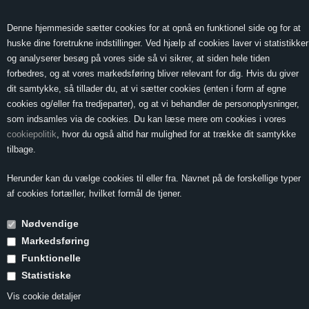
0 Vare(r) -
Vis kurv
0,00
Denne hjemmeside sætter cookies for at opnå en funktionel side og for at
huske dine foretrukne indstillinger. Ved hjælp af cookies laver vi statistikker
og analyserer besøg på vores side så vi sikrer, at siden hele tiden
forbedres, og at vores markedsføring bliver relevant for dig. Hvis du giver
MENU
dit samtykke, så tillader du, at vi sætter cookies (enten i form af egne
cookies og/eller fra tredjeparter), og at vi behandler de personoplysninger,
som indsamles via de cookies. Du kan læse mere om cookies i vores
cookiepolitik
, hvor du også altid har mulighed for at trække dit samtykke
Forside
»
Vin & Mad
»
Vin til desserter og bagværk
»
Citronsoufflé
tilbage.
Citronsoufflé
Herunder kan du vælge cookies til eller fra. Navnet på de forskellige typer
af cookies fortæller, hvilket formål de tjener.
Nødvendige
2 personer
Markedsføring
Tilberedning 20 minutter
Funktionelle
Statistiske
Ingredienser:
Vis cookie detaljer
2 æg