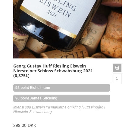
Georg Gustav Huff Riesling Eiswein
Niersteiner Schloss Schwabsburg 2021
(0,375L)
92 point Eichelmann
96 point James Suckling
Intenst sød Eiswein fra markerne omkring Huffs vingård i
Nierstein-Schwabsburg.
299,00 DKK