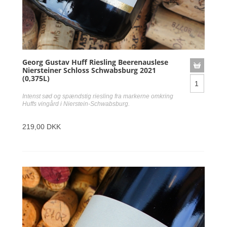
Georg Gustav Huff Riesling Beerenauslese
Niersteiner Schloss Schwabsburg 2021
(0,375L)
Intenst sød og spændstig riesling fra markerne omkring
Huffs vingård i Nierstein-Schwabsburg.
219,00 DKK