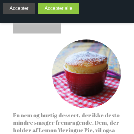
Saften fra 1 citron
3 spsk sukker
1 spsk flormelis
Smør til formene
En nem og hurtig dessert, der ikke desto
mindre smager fremragende. Dem, der
holder af Lemon Meringue Pie, vil også