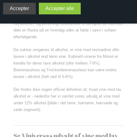
alkohol.
Det ser dog ud til, at mange er ved at blive trætte af vine med
høj alkohol - og personligt foretrækker vi da også, at man kan
dele en flaske på en hverdag uden at falde i søvn i sofaen
efterfølgende.
Da sukker omgæres til alkohol, er vine med restsødme ofte
lavere i alkohol end tørre vine. Kabinett-vinene fra Mosel er
kendte for deres lave alkohol (ofte mellem 7-9%).
Beerenauslese og Trockenbeerenauslese kan være endnu
lavere i alkohol (helt ned til 5-6%).
Der findes ikke nogen officiel definition af, hvad vine med lav
alkohol er - nedenfor har vi samlet vores udvalg af vine med
under 12% alkohol (både i det tørre, halvtørre, halvsøde og
søde segment).
Se Viniversas udvalg af vine med lav