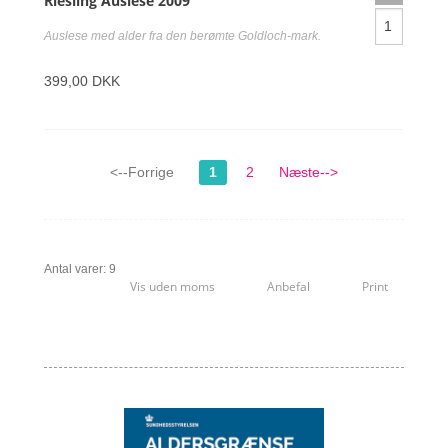
Riesling Auslese 2009
Auslese med alder fra den berømte Goldloch-mark.
399,00 DKK
<--Forrige
1
2
Næste-->
Antal varer: 9
Vis uden moms
Anbefal
Print