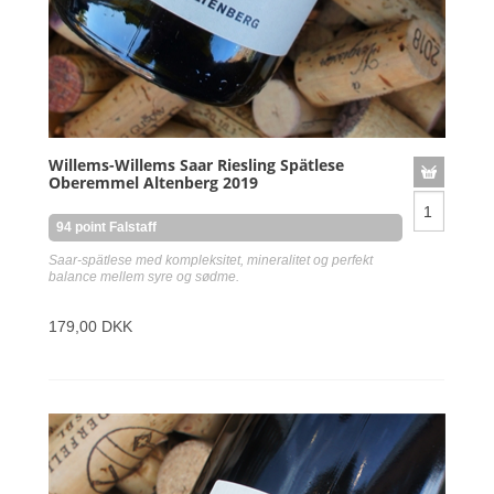
Willems-Willems Saar Riesling Spätlese
Oberemmel Altenberg 2019
94 point Falstaff
Saar-spätlese med kompleksitet, mineralitet og perfekt
balance mellem syre og sødme.
179,00 DKK