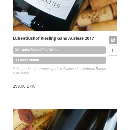
Lubentiushof Riesling Gäns Auslese 2017
92+ point Mosel Fine Wines
93 point Vinum
Indtagende og nærmest perfekt Auslese fra Andreas Barths
sikre hånd.
299,00 DKK