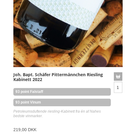
Joh. Bapt. Schäfer Pittermännchen Riesling
Kabinett 2022
93 point Falstaff
93 point Vinum
Petroleumsduftende riesling-Kabinett fra én af Nahes
bedste vinmarker.
219,00 DKK