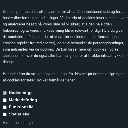
0 Vare(r) -
Vis kurv
0,00
Denne hjemmeside sætter cookies for at opnå en funktionel side og for at
huske dine foretrukne indstillinger. Ved hjælp af cookies laver vi statistikker
og analyserer besøg på vores side så vi sikrer, at siden hele tiden
forbedres, og at vores markedsføring bliver relevant for dig. Hvis du giver
MENU
dit samtykke, så tillader du, at vi sætter cookies (enten i form af egne
cookies og/eller fra tredjeparter), og at vi behandler de personoplysninger,
som indsamles via de cookies. Du kan læse mere om cookies i vores
cookiepolitik
, hvor du også altid har mulighed for at trække dit samtykke
Forside
»
Ordbog
»
Lav alkohol, Vine med
tilbage.
Lav alkohol, Vine
Herunder kan du vælge cookies til eller fra. Navnet på de forskellige typer
af cookies fortæller, hvilket formål de tjener.
med
Nødvendige
Markedsføring
De seneste 20-30 år er vines alkoholprocent steget støt. Vi
husker stadig da Bordeaux normalt have 12 - 12,5% alkohol.
Funktionelle
Det skyldes nok både klimaforandringer og også en ændring i
Statistiske
smagsløg (nogle ville kalde det parkereffekten), hvor mange
Vis cookie detaljer
foretrækker vine med mere modenhed og derfor højere