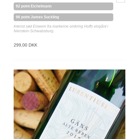
92 point Eichelmann
96 point James Suckling
Intenst sød Eiswein fra markerne omkring Huffs vingård i
Nierstein-Schwabsburg.
299,00 DKK