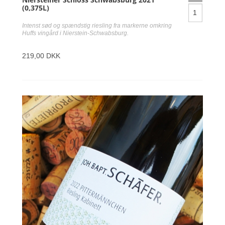
(0,375L)
Intenst sød og spændstig riesling fra markerne omkring
Huffs vingård i Nierstein-Schwabsburg.
219,00 DKK