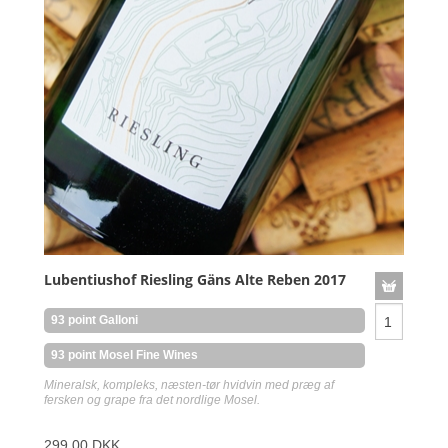
Lubentiushof Riesling Gäns Alte Reben 2017
93 point Galloni
93 point Mosel Fine Wines
Mineralsk, kompleks, næsten-tør hvidvin med præg af
fersken og grape fra det nordlige Mosel.
299,00 DKK