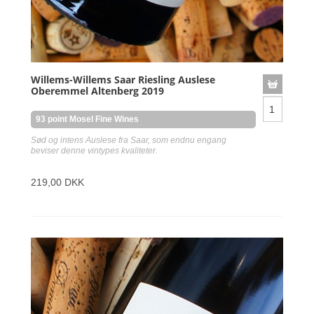
Willems-Willems Saar Riesling Auslese
Oberemmel Altenberg 2019
93 point Mosel Fine Wines
Sød og intens Auslese fra Saar, som endnu engang
beviser denne vintypes kvaliteter.
219,00 DKK