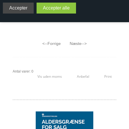
Viniversas udvalg af vine på Silvaner
<--Forrige
Næste-->
Antal varer: 0
Vis uden moms
Anbefal
Print