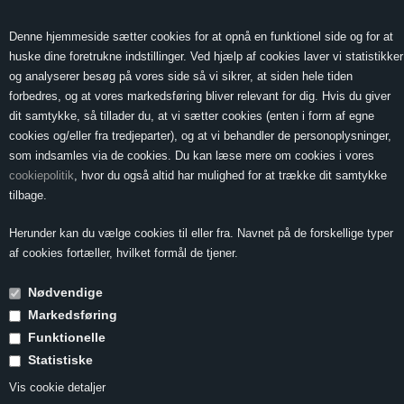
0 Vare(r) -
Vis kurv
0,00
Denne hjemmeside sætter cookies for at opnå en funktionel side og for at
huske dine foretrukne indstillinger. Ved hjælp af cookies laver vi statistikker
og analyserer besøg på vores side så vi sikrer, at siden hele tiden
forbedres, og at vores markedsføring bliver relevant for dig. Hvis du giver
MENU
dit samtykke, så tillader du, at vi sætter cookies (enten i form af egne
cookies og/eller fra tredjeparter), og at vi behandler de personoplysninger,
som indsamles via de cookies. Du kan læse mere om cookies i vores
cookiepolitik
, hvor du også altid har mulighed for at trække dit samtykke
Forside
»
Druesorter
»
Druesorter S-Å
»
Sémillon
tilbage.
Sémillon
Herunder kan du vælge cookies til eller fra. Navnet på de forskellige typer
af cookies fortæller, hvilket formål de tjener.
Nødvendige
Synonymer
Blanc Doux
Markedsføring
Udbredelse
Frankrig, Australien, Chile, Sydafrika,
Funktionelle
USA, Canada, New Zealand
Vigtigste områder
Sauternes, Barsac, Pessac-Leognan,
Statistiske
Graves
Vis cookie detaljer
Karakteristika
Relativt kraftige vine med lav syre