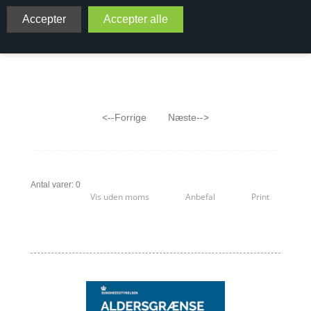
Viniversas udvalg af vine på Sémillon:
<--Forrige
Næste-->
Antal varer: 0
Vis uden moms
Anbefal
Print