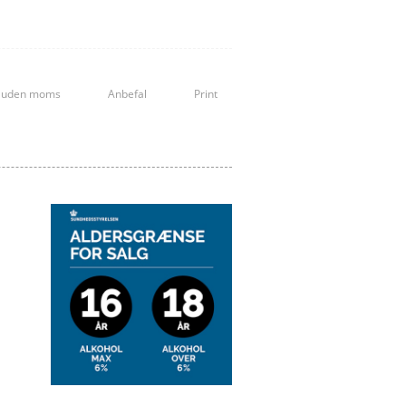
Spätlese
Steillage
Sulfitter, Vin uden
Trockenbeerenauslese
s uden moms
Anbefal
Print
Vin de soif
Ædel råddenskab
Økologisk vin