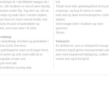
Sydvestfrankrig
Pfalz
Touraine
Sydrhône
Obermosel
Caladoc
Gewürztraminer
Piedirosso
Sémillon
Vin til oste
Selleriremoula
Hvide asparges
Lyssej med pær
Timianpølse m.
Lammeskank me
Kalvecuvette 
Kalvehjerte me
Blandet ostebr
uslinger til. I det tilfælde lægges de i
ind.
en, når risottoen er ved at være færdig
Tilsæt vand eller grøntsagsfond af et par
Rheingau
Carignan
Grenache
Pinot Blanc
Silvaner
Vin til desserter og bagværk
Stenbiderrogn m
Jordskoksuppe m
Makrelceviche 
Lammetagine
Marvben med g
Kyllingehjerte
Friteret camem
Affogato
ampes under låg. Tag dem op, når de
omgange, og kog til risene er møre.
Rheinhessen
Carménère
Grenache Blanc
Pinot Gris
Spätburgunder
Søpindsvin med
Kartoffelgratin (
Makrel m. grill
Nyretapper (on
Kyllingeleverpa
Gorgonzola med 
Champagnesaba
ærdige og skær dem i mindre stykker.
Hak dild og skær knivmuslingerne i min
man have en mere cremet risotto, kan
stykker.
Saar
Cataratto
Grenache Gris
Pinot Madeleine
Sumoll
Østers naturel
Melonsuppe me
Meunierestegt 
Osso Buco
Kyllingeleversal
Mont d'Or med 
Citronsoufflé
lave en puré af gulerødder og
Vend begge dele i risottoen og varm
kel, som man rører i til sidst.
igennem.
Chardonnay
Grillo
Pinot Meunier
Syrah
Risotto m. courg
Rimmet torsk m
Peberbøf med c
Lammeleverke
Roquefort med 
Clafoutis med 
Sérver.
Chasselas
Huxelrebe
Pinot Noir
Tannat
Salade nicoise
Rokkevingesylte
Tatar
Salat med confi
Rød løber med
Crepes Suzette
eredning:
 skalotteløg, fennikel og gulerødder i
Vinmatch:
Chenin Blanc
Kerner
Portugieser
Tempranillo
Salat med grap
Røræg med røge
Spundekäs
Græskartærte
oise (små, fine tern).
En delikat ret, som er velegnet til mange
s grøntsagerne uden at de tager farve.
hvidvine (også gerne mousserende) ude
Cinsault
Inzolia
Poulsard
Timorasso
Salat med poch
Rødmulle med 
Hindbærtrifli
t risene og svits med indtil de er
eller med begrænset fadlagring. Lettere
Colombard
Lagrein
Prieto Picudo
Torrontés
Svamperisotto
Sandart med sk
Kransekage
agelige at røre ved.
roséer kan også fint gå til.
 til med salt.
Cornalin
Loureiro
Rieslaner
Trebbiano
Valnøddevelout
Sandart med sp
Madeleinekage
æt hvidvinen og kog væk.
Cortese
Macabeo
Riesling
Treixadura
Torsk med røge
Risalamande m.
Corvina
Malbec
Romorantin
Verdejo
Tunmousse
Corvinone
Marsanne
Rondinella
Verdicchio
Dolcetto
Marselan
Roussanne
Vermentino
Croatina
Mauzac
Ruché
Viognier