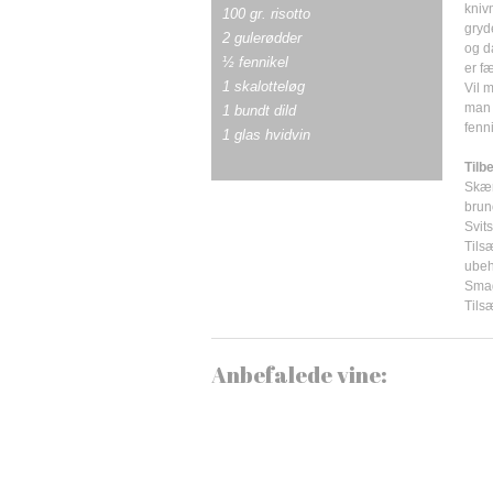
knivm
100 gr. risotto
gryd
2 gulerødder
og d
½ fennikel
er f
1 skalotteløg
Vil 
man 
1 bundt dild
fenni
1 glas hvidvin
Tilb
Skær
brun
Svit
Tilsæ
ubeh
Smag
Tils
Anbefalede vine: