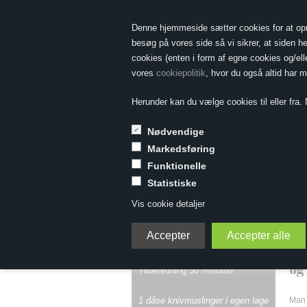
Denne hjemmeside sætter cookies for at opnå 
besøg på vores side så vi sikrer, at siden he
cookies (enten i form af egne cookies og/el
vores
cookiepolitik
, hvor du også altid har 
Herunder kan du vælge cookies til eller fra. N
Nødvendige
Markedsføring
Forside
»
Vin & Mad
»
Vin til rogn og skaldyr
»
Risot
Funktionelle
Statistiske
Risotto med knivmu
Vis cookie detaljer
En 
2 personer
og
Tilberedning 30 minutter
1 dåse knivmuslinger i egen lage
Man 