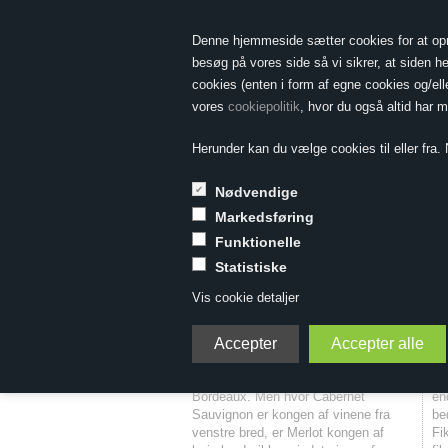
Denne hjemmeside sætter cookies for at opnå 
besøg på vores side så vi sikrer, at siden he
cookies (enten i form af egne cookies og/el
vores
cookiepolitik
, hvor du også altid har 
Herunder kan du vælge cookies til eller fra. N
Nødvendige
Markedsføring
Forside
»
Druesorter
»
Druesorter E-M
»
Merlot
Funktionelle
Statistiske
Merlot
Vis cookie detaljer
Merlot er sammen med Cabernet
Po
Sauvignon hoveddruesorten i
Me
Bordeaux. Men hvor Cabernet
en
Sauvignon er kongen af vinene fra
bed
venstre bred, er Merlot kongen af
Fi