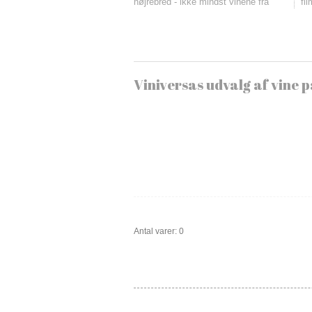
højrebred - ikke mindst vinene fra
fi
Viniversas udvalg af vine p
Antal varer: 0